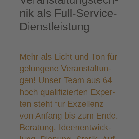
nik als Full-Service-
Dienstleistung
Mehr als Licht und Ton für
gelun­ge­ne Ver­an­stal­tun­
gen! Unser Team aus 64
hoch qua­li­fi­zier­ten Exper­
ten steht für Exzel­lenz
von Anfang bis zum Ende.
Bera­tung, Ideen­ent­wick­