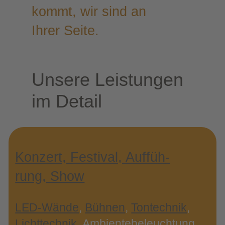
kommt, wir sind an
Ihrer Seite.
Unse­re Leis­tun­gen
im Detail
Kon­zert, Fes­ti­val, Auf­füh­
rung, Show
LED-​Wände
,
Büh­nen
,
Ton­tech­nik
,
Licht­tech­nik
, Ambi­en­te­be­leuch­tung,