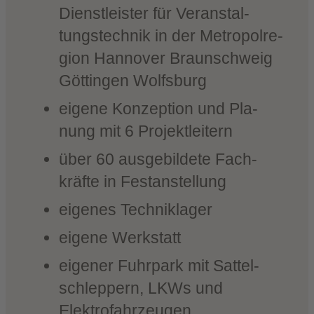
Dienst­leis­ter für Ver­an­stal­
tungs­tech­nik in der Metro­pol­re­
gi­on Han­no­ver Braun­schweig
Göt­tin­gen Wolfsburg
eige­ne Kon­zep­ti­on und Pla­
nung mit 6 Projektleitern
über 60 aus­ge­bil­de­te Fach­
kräf­te in Festanstellung
eige­nes Techniklager
eige­ne Werkstatt
eige­ner Fuhr­park mit Sat­tel­
schlep­pern, LKWs und
Elektrofahrzeugen