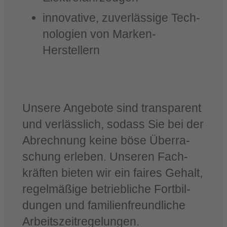
inno­va­ti­ve, zuver­läs­si­ge Tech­
no­lo­gien von Marken-
Herstellern
Unse­re Ange­bo­te sind trans­pa­rent
und ver­läss­lich, sodass Sie bei der
Abrech­nung kei­ne böse Über­ra­
schung erle­ben. Unse­ren Fach­
kräf­ten bie­ten wir ein fai­res Gehalt,
regel­mä­ßi­ge betrieb­li­che Fort­bil­
dun­gen und fami­li­en­freund­li­che
Arbeitszeitregelungen.