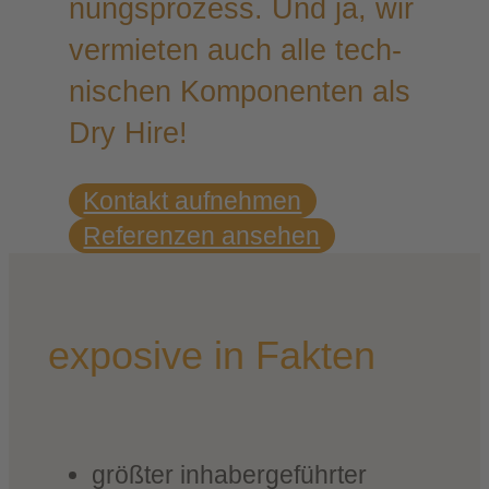
nungs­pro­zess. Und ja, wir
ver­mie­ten auch alle tech­
ni­schen Kom­po­nen­ten als
Dry Hire!
Kon­takt aufnehmen
Refe­ren­zen ansehen
expo­si­ve in Fakten
größ­ter inha­ber­ge­führ­ter