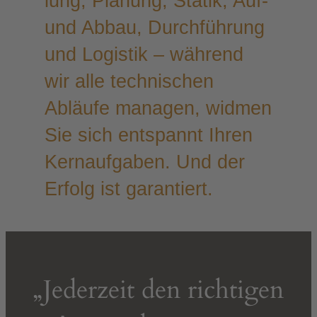
lung, Pla­nung, Sta­tik, Auf-
und Abbau, Durch­füh­rung
und Logis­tik – wäh­rend
wir alle tech­ni­schen
Abläu­fe mana­gen, wid­men
Sie sich ent­spannt Ihren
Kern­auf­ga­ben. Und der
Erfolg ist garantiert.
ur
„Jeder­zeit den rich­ti­gen