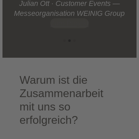
Juli­an Ott
·
Cus­to­mer Events —
Mes­se­or­ga­ni­sa­ti­on WEINIG Group
Zum Pro­jekt
War­um ist die
Zusam­men­ar­beit
mit uns so
erfolgreich?