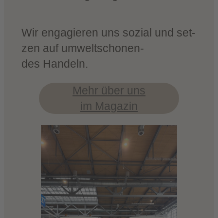
Wir enga­gie­ren uns sozi­al und set­
zen auf umwelt­scho­nen­
des Handeln.
Mehr über uns
im Magazin