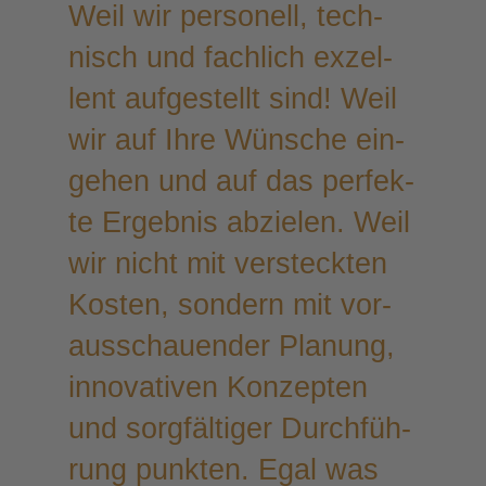
Weil wir per­so­nell, tech­
nisch und fach­lich exzel­
lent auf­ge­stellt sind! Weil
wir auf Ihre Wün­sche ein­
ge­hen und auf das per­fek­
te Ergeb­nis abzie­len. Weil
wir nicht mit ver­steck­ten
Kos­ten, son­dern mit vor­
aus­schau­en­der Pla­nung,
inno­va­ti­ven Kon­zep­ten
und sorg­fäl­ti­ger Durch­füh­
rung punk­ten. Egal was