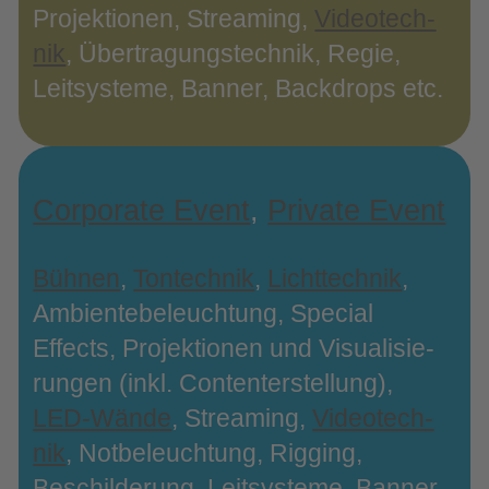
Pro­jek­tio­nen, Strea­ming,
Video­tech­
nik
, Über­tra­gungs­tech­nik, Regie,
Leit­sys­te­me, Ban­ner, Back­drops etc.
Cor­po­ra­te Event
,
Pri­va­te Event
Büh­nen
,
Ton­tech­nik
,
Licht­tech­nik
,
Ambi­en­te­be­leuch­tung, Spe­cial
Effects, Pro­jek­tio­nen und Visua­li­sie­
run­gen (inkl. Con­ten­ter­stel­lung),
LED-​Wände
, Strea­ming,
Video­tech­
nik
, Not­be­leuch­tung, Rig­ging,
Beschil­de­rung, Leit­sys­te­me, Ban­ner,