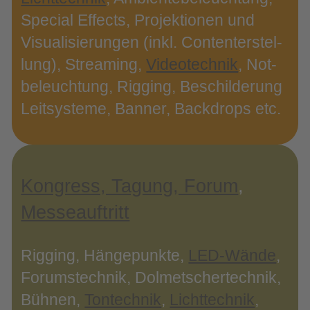
Spe­cial Effects, Pro­jek­tio­nen und
Visua­li­sie­run­gen (inkl. Con­ten­ter­stel­
lung), Strea­ming,
Video­tech­nik
, Not­
be­leuch­tung, Rig­ging, Beschil­de­rung
Leit­sys­te­me, Ban­ner, Back­drops etc.
Kon­gress, Tagung, Forum
,
Mes­se­auf­tritt
Rig­ging, Hän­ge­punk­te,
LED-​Wände
,
Forums­tech­nik, Dol­met­scher­tech­nik,
Büh­nen,
Ton­tech­nik
,
Licht­tech­nik
,