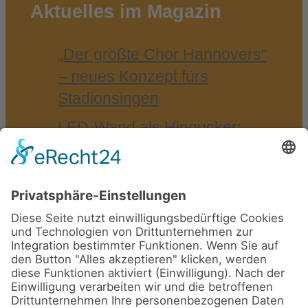
Aktuelles im Magazin
„Der größ­te Chor Han­no­vers“
– neu­es Kon­zept fürs
Stadionsingen
LED-​Wand als Hin­gu­cker:
VGH Ver­si­che­run­gen auf der
Agri­tech­ni­ca 25
Som­mer­emp­fang der IHK
Braun­schweig 2025 in
Bad Harzburg
walk4help 2025 – mit BRAWO
für den guten Zweck