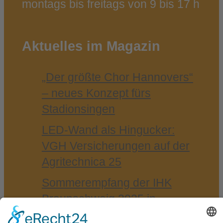
montags bis freitags von 9 bis 17 h
Aktuelles im Magazin
„Der größ­te Chor Han­no­vers“
– neu­es Kon­zept fürs
Stadionsingen
LED-​Wand als Hin­gu­cker:
VGH Ver­si­che­run­gen auf der
Agri­tech­ni­ca 25
Som­mer­emp­fang der IHK
Braun­schweig 2025 in
Bad Harzburg