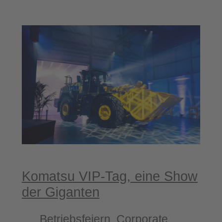
275
Jah­
re
VGH
–
Jubi­
lä­
ums­
fest­
akt
im
Schloss
Herrenhausen
Komatsu VIP-​Tag, eine Show
der Giganten
Betriebsfeiern
, 
Corporate