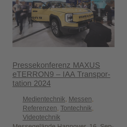
tier 2024
Pres­se­kon­fe­renz MAXUS
eTERRON9 – IAA Trans­por­
ta­ti­on 2024
Medientechnik
, 
Messen
, 
Referenzen
, 
Tontechnik
, 
Videotechnik
Mes­se­ge­län­de Han­no­ver, 16. Sep­