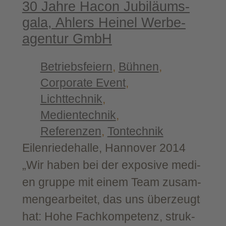
30 Jah­re Hacon Jubi­lä­ums­
ga­la, Ahlers Hei­nel Wer­be­
agen­tur GmbH
Betriebsfeiern
, 
Bühnen
, 
Corporate Event
, 
Lichttechnik
, 
Medientechnik
, 
Referenzen
, 
Tontechnik
Eilen­rie­de­hal­le, Han­no­ver 2014
„Wir haben bei der expo­si­ve medi­
en grup­pe mit einem Team zusam­
men­ge­ar­bei­tet, das uns über­zeugt
hat: Hohe Fach­kom­pe­tenz, struk­