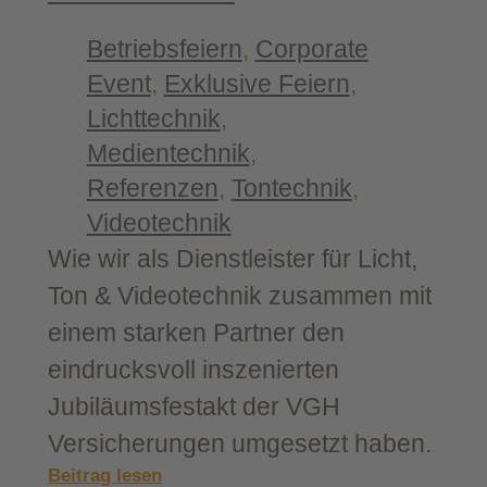
Mes­
se
Betriebsfeiern
, 
Corporate
Indus­
Event
, 
Exklusive Feiern
, 
trie 2025
Lichttechnik
, 
Medientechnik
, 
Referenzen
, 
Tontechnik
, 
Videotechnik
Wie wir als Dienstleister für Licht,
Ton & Videotechnik zusammen mit
einem starken Partner den
eindrucksvoll inszenierten
Jubiläumsfestakt der VGH
Versicherungen umgesetzt haben.
:
Beitrag lesen