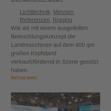
Lichttechnik
, 
Messen
, 
Referenzen
, 
Rigging
Wie wir mit einem ausgefeilten
Beleuchtungskonzept die
Landmaschinen auf dem 400 qm
großen Kopfstand
verkaufsfördernd in Szene gesetzt
haben.
:
Beitrag lesen
SILOKING-​
Messestand
auf
der
Euro­