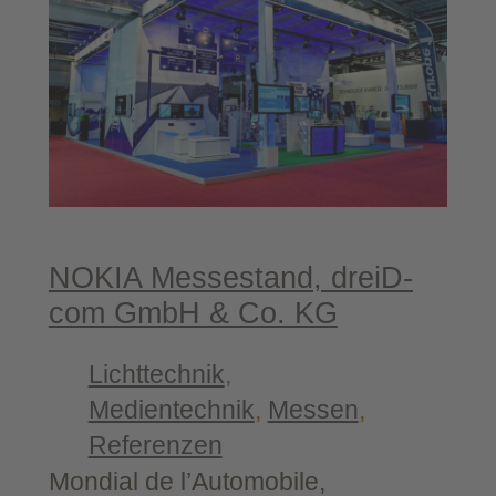
renz
MAXUS
eTERRON9
–
IAA
Trans­
por­
ta­
ti­
on 2024
NOKIA Mes­se­stand, dreiD­
com GmbH & Co. KG
Lichttechnik
, 
Medientechnik
, 
Messen
, 
Referenzen
Mon­di­al de l’Automobile,