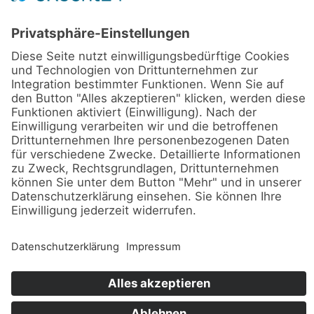
walk4help 2025 – mit BRAWO
für den guten Zweck
Astera
(8)
Firmen-Event
(8)
Ayrton
(7)
Full-Service
(15)
Hannover
(26)
Kling & Freitag
(26)
Kundenmeinungen
(12)
Layher
(4)
LEDTEK
(13)
MAC One
(4)
Martin Professional
(9)
Robe
(8)
Messebau
(5)
Sennheiser
(15)