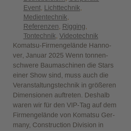
Event
, 
Lichttechnik
, 
Medientechnik
, 
Referenzen
, 
Rigging
, 
Tontechnik
, 
Videotechnik
Komatsu-​Firmengelände Han­no­
ver, Janu­ar 2025 Wenn ton­nen­
schwe­re Bau­ma­schi­nen die Stars
einer Show sind, muss auch die
Ver­an­stal­tungs­tech­nik in grö­ße­ren
Dimen­sio­nen auf­tre­ten. Des­halb
waren wir für den VIP-​Tag auf dem
Fir­men­ge­län­de von Komatsu Ger­
ma­ny, Con­s­truc­tion Divi­si­on in