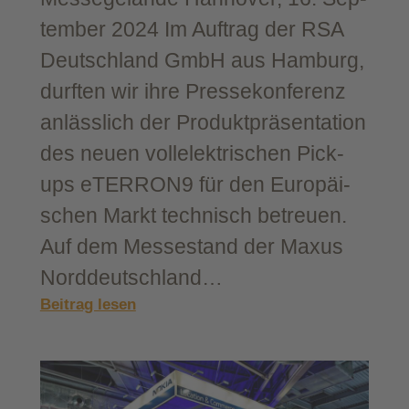
tem­ber 2024 Im Auf­trag der RSA
Deutsch­land GmbH aus Ham­burg,
durf­ten wir ihre Pres­se­kon­fe­renz
anläss­lich der Pro­dukt­prä­sen­ta­ti­on
des neu­en voll­elek­tri­schen Pick­
ups eTERRON9 für den Euro­päi­
schen Markt tech­nisch betreuen.
Auf dem Mes­se­stand der Maxus
Nord­deutsch­land…
:
Beitrag lesen
Pres­
se­
kon­
fe­