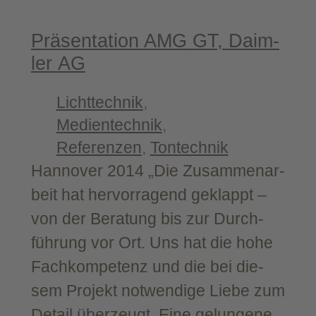
Prä­sen­ta­ti­on AMG GT, Daim­
ler AG
Lichttechnik
, 
Medientechnik
, 
Referenzen
, 
Tontechnik
Han­no­ver 2014 „Die Zusam­men­ar­
beit hat her­vor­ra­gend geklappt –
von der Bera­tung bis zur Durch­
füh­rung vor Ort. Uns hat die hohe
Fach­kom­pe­tenz und die bei die­
sem Pro­jekt not­wen­di­ge Lie­be zum
Detail über­zeugt. Eine gelun­ge­ne