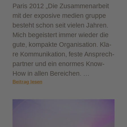
Paris 2012 „Die Zusam­men­ar­beit
mit der expo­si­ve medi­en grup­pe
besteht schon seit vie­len Jah­ren.
Mich begeis­tert immer wie­der die
gute, kom­pak­te Orga­ni­sa­ti­on. Kla­
re Kom­mu­ni­ka­ti­on, fes­te Ansprech­
part­ner und ein enor­mes Know-​
How in allen Bereichen. …
:
Beitrag lesen
NOKIA
Mes­
se­
stand,
dreiD­
com