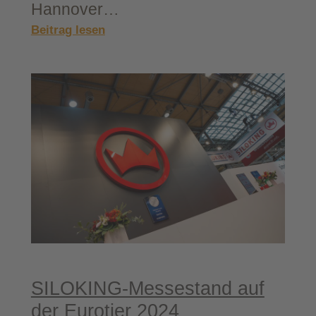
Han­no­ver…
:
Beitrag lesen
Komatsu
VIP-​
Tag,
eine
Show
der Giganten
SILOKING-​Messestand auf
der Euro­tier 2024