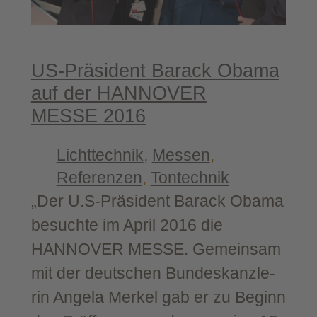
nel
Wer­
be­
agen­
US-​Präsident Barack Oba­ma
tur GmbH
auf der HANNOVER
MESSE 2016
Lichttechnik
, 
Messen
, 
Referenzen
, 
Tontechnik
„Der U.S‑Präsident Barack Oba­ma
besuch­te im April 2016 die
HANNOVER MESSE. Gemein­sam
mit der deut­schen Bun­des­kanz­le­
rin Ange­la Mer­kel gab er zu Beginn