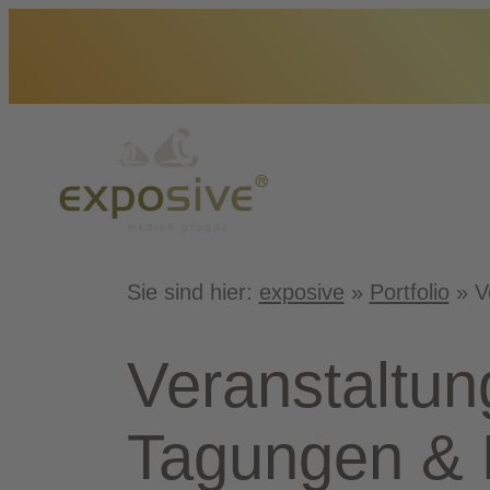
Zum
Inhalt
springen
Sie sind hier:
exposive
»
Portfolio
»
V
Ver­an­stal­tun
Tagun­gen &