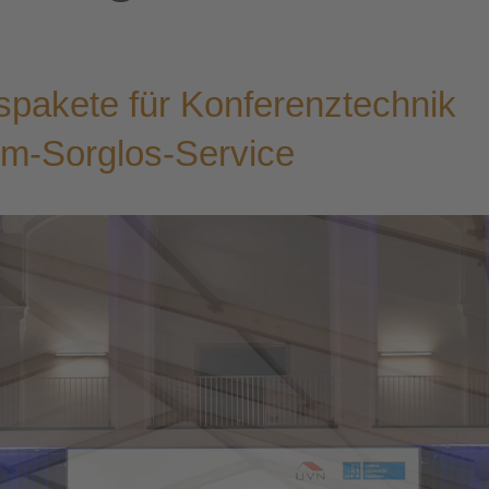
s­pa­ke­te für Kon­fe­renz­tech­nik
um-Sorglos-Service