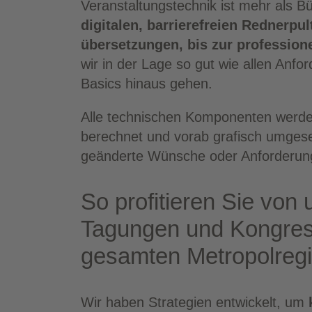
Ver­an­stal­tungs­tech­nik ist mehr als 
digi­ta­len, bar­rie­re­frei­en Red­ner
über­set­zun­gen, bis zur pro­fes­sio­n
wir in der Lage so gut wie allen Anfor­
Basics hin­aus gehen.
Alle tech­ni­schen Kom­po­nen­ten wer­den
berech­net und vor­ab gra­fisch umge­se
geän­der­te Wün­sche oder Anfor­de­run
So pro­fi­tie­ren Sie von
Tagun­gen und Kon­gres­
gesam­ten Metropolreg
Wir haben Stra­te­gien ent­wi­ckelt, um