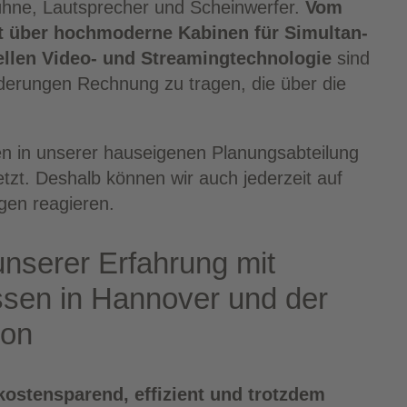
Büh­ne, Laut­spre­cher und Schein­wer­fer.
Vom
­pult über hoch­mo­der­ne Kabi­nen für Simul­tan­
el­len Video- und Strea­ming­tech­no­lo­gie
sind
de­run­gen Rech­nung zu tra­gen, die über die
 in unse­rer haus­ei­ge­nen Pla­nungs­ab­tei­lung
tzt. Des­halb kön­nen wir auch jeder­zeit auf
­gen reagieren.
 unse­rer Erfah­rung mit
sen in Han­no­ver und der
ion
kos­ten­spa­rend, effi­zi­ent und trotz­dem