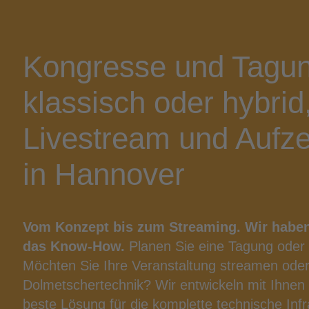
Kon­gres­se und Tagun
klas­sisch oder hybrid
Live­stream und Auf­z
in Hannover
Vom Kon­zept bis zum Strea­ming. Wir haben
das Know-​How.
Pla­nen Sie eine Tagung oder
Möch­ten Sie Ihre Ver­an­stal­tung strea­men ode
Dol­met­scher­tech­nik? Wir ent­wi­ckeln mit Ihn
bes­te Lösung für die kom­plet­te tech­ni­sche Infra­