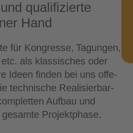
nd qua­li­fi­zier­te
iner Hand
e für Kon­gres­se, Tagun­gen,
n etc. als klas­si­sches oder
re Ideen fin­den bei uns offe­
 tech­ni­sche Rea­li­sier­bar­
n kom­plet­ten Auf­bau und
e gesam­te Projektphase.