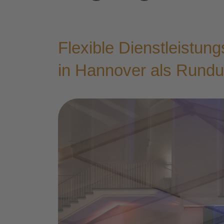
Fle­xi­ble Dienst­leis­tung
in Han­no­ver als Rund