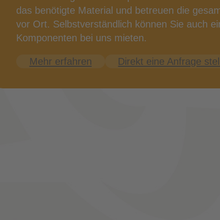
das benö­tig­te Mate­ri­al und betreu­en die gesam­
vor Ort. Selbst­ver­ständ­lich kön­nen Sie auch ein
Kom­po­nen­ten bei uns mieten.
Mehr erfah­ren
Direkt eine Anfra­ge ste