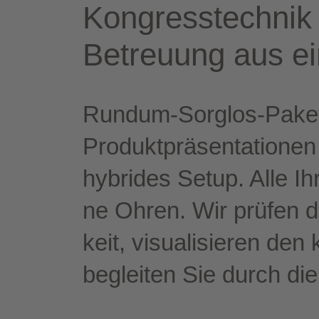
Kon­gress­tech­nik u
Betreu­ung aus e
Rundum-​Sorglos-​Paket
Pro­dukt­prä­sen­ta­tio­ne
hybri­des Set­up. Alle Ih
ne Ohren. Wir prü­fen die
keit, visua­li­sie­ren de
beglei­ten Sie durch di