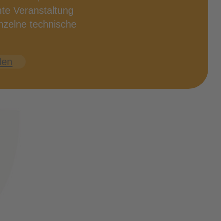
te Ver­an­stal­tung
­zel­ne tech­ni­sche
llen