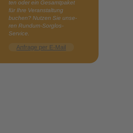
ten oder ein Gesamt­pa­ket
für Ihre Ver­an­stal­tung
buchen? Nut­zen Sie unse­
ren Rundum-Sorglos-
Service.
Anfra­ge per E‑Mail