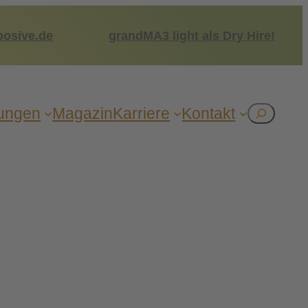
posive.de
grandMA3 light als Dry Hire!
tun­gen
Maga­zin
Kar­rie­re
Kon­takt
Suchen