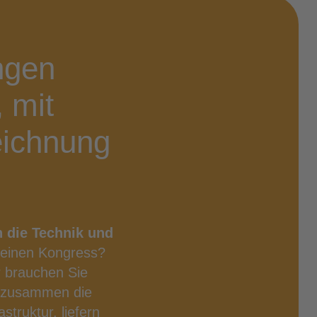
­gen
, mit
eich­nung
 die Tech­nik und
 einen Kon­gress?
r brau­chen Sie
en zusam­men die
struk­tur, lie­fern