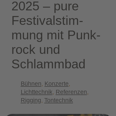
2025 – pure
Fes­ti­val­stim­
mung mit Punk­
rock und
Schlammbad
Bühnen
, 
Konzerte
, 
Lichttechnik
, 
Referenzen
, 
Rigging
, 
Tontechnik