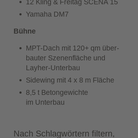
12 Kling & Frei­tag SCENA 15
Yama­ha DM7
Büh­ne
MPT-​Dach mit 120+ qm über­
bau­ter Sze­nen­flä­che und
Layher-Unterbau
Side­wing mit 4 x 8 m Fläche
8,5 t Beton­ge­wich­te
im Unterbau
Nach Schlag­wör­tern fil­tern,