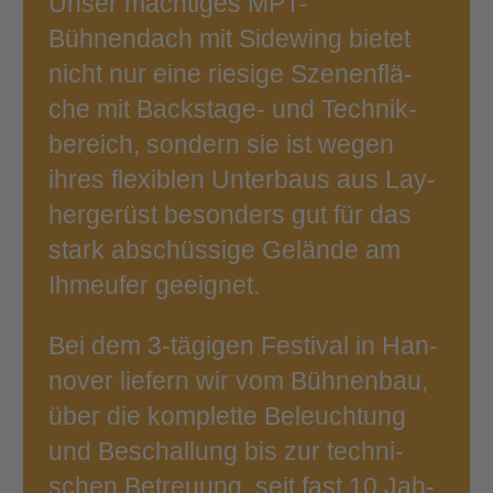
Unser mäch­ti­ges MPT-​
Bühnendach mit Side­wing bie­tet
nicht nur eine rie­si­ge Sze­nen­flä­
che mit Backstage- und Tech­nik­
be­reich, son­dern sie ist wegen
ihres fle­xi­blen Unter­baus aus Lay­
her­ge­rüst beson­ders gut für das
stark abschüs­si­ge Gelän­de am
Ihmeu­fer geeignet.
Bei dem 3‑tägigen Fes­ti­val in Han­
no­ver lie­fern wir vom Büh­nen­bau,
über die kom­plet­te Beleuch­tung
und Beschal­lung bis zur tech­ni­
schen Betreu­ung, seit fast 10 Jah­