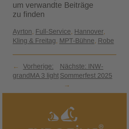
um ver­wand­te Bei­trä­ge
zu finden
Ayr­ton
, 
Full-​Service
, 
Han­no­ver
, 
Kling & Frei­tag
, 
MPT-​Bühne
, 
Robe
←
Vorherige:
Nächste:
INW-​
grand­MA 3 light
Sommerfest 2025
→