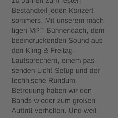
10 Jah­ren zum fes­ten
Bestand­teil jeden Kon­zert­
som­mers. Mit unse­rem mäch­
ti­gen MPT-​Bühnendach, dem
beein­dru­cken­den Sound aus
den Kling & Freitag-​
Lautsprechern, einem pas­
sen­den Licht-​Setup und der
tech­ni­sche Rundum-​
Betreuung haben wir den
Bands wie­der zum gro­ßen
Auf­tritt ver­hol­fen. Und weil