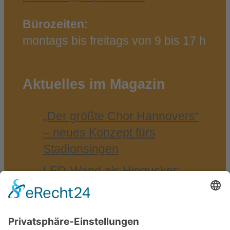
Bürozeiten:
montags bis freitags von 9 bis 17 h
Aktuelles im Magazin
„Der größ­te Chor Han­no­vers“
– neu­es Kon­zept fürs
Stadionsingen
LED-​Wand als Hin­gu­cker:
VGH Ver­si­che­run­gen auf der
Agri­tech­ni­ca 25
Som­mer­emp­fang der IHK