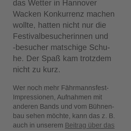
das Wet­ter in Han­no­ver
Wacken Kon­kur­renz machen
woll­te, hat­ten nicht nur die
Fes­ti­val­be­su­che­rin­nen und
‑besu­cher mat­schi­ge Schu­
he. Der Spaß kam trotz­dem
nicht zu kurz.
Wer noch mehr Fährmannsfest-​
Impressionen, Auf­nah­men mit
ande­ren Bands und vom Büh­nen­
bau sehen möch­te, kann das z. B.
auch in unse­rem
Bei­trag über das