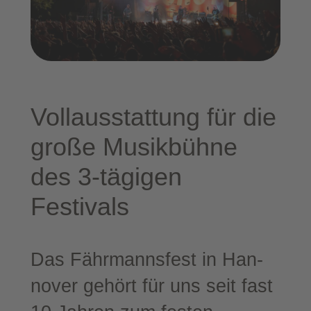
Voll­aus­stat­tung für die
gro­ße Musik­büh­ne
des 3‑tägigen
Festivals
Das Fähr­manns­fest in Han­
no­ver gehört für uns seit fast