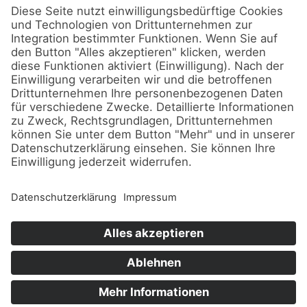
Braun­schweig 2025 in
Bad Harzburg
walk4help 2025 – mit BRAWO
für den guten Zweck
Astera
(8)
Firmen-Event
(8)
Ayrton
(7)
Full-Service
(15)
Hannover
(26)
Kling & Freitag
(26)
Kundenmeinungen
(12)
Layher
(4)
LEDTEK
(13)
MAC One
(4)
Martin Professional
(9)
Robe
(8)
Messebau
(5)
Sennheiser
(15)