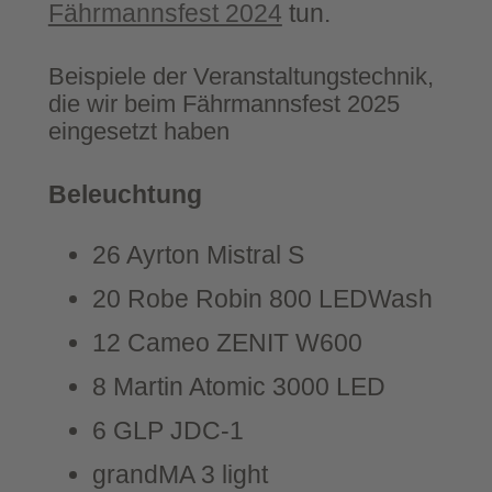
Fähr­manns­fest 2024
tun.
Bei­spie­le der Ver­an­stal­tungs­tech­nik,
die wir beim Fähr­manns­fest 2025
ein­ge­setzt haben
Beleuch­tung
26 Ayr­ton Mis­tral S
20 Robe Robin 800 LEDWash
12 Cameo ZENIT W600
8 Mar­tin Ato­mic 3000 LED
6 GLP JDC‑1
grand­MA 3 light