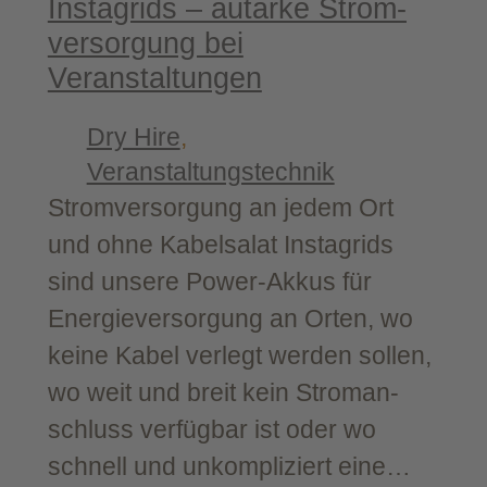
Instagrids – aut­ar­ke Strom­
ver­sor­gung bei
Veranstaltungen
Dry Hire
, 
Veranstaltungstechnik
Strom­ver­sor­gung an jedem Ort
und ohne Kabelsalat Instagrids
sind unse­re Power-​Akkus für
Ener­gie­ver­sor­gung an Orten, wo
kei­ne Kabel ver­legt wer­den sol­len,
wo weit und breit kein Strom­an­
schluss ver­füg­bar ist oder wo
schnell und unkom­pli­ziert eine…