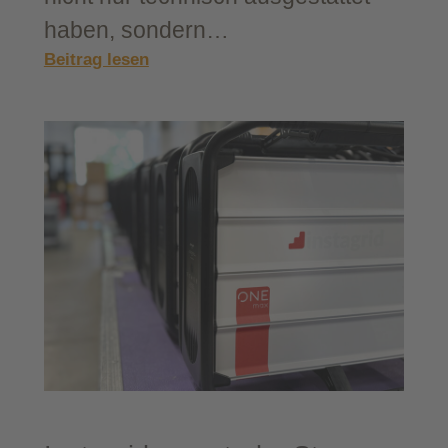
haben, son­dern…
:
Beitrag lesen
INW
Som­
mer­
fest 2024