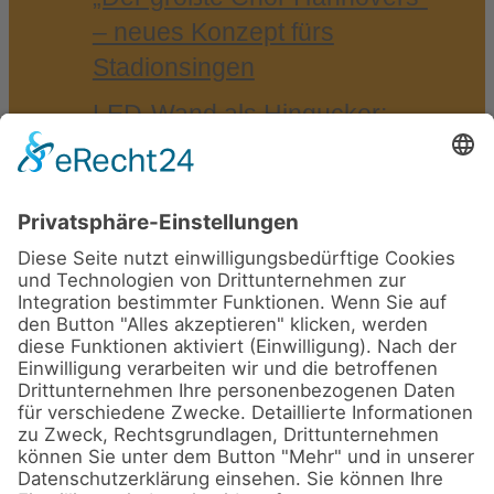
– neu­es Kon­zept fürs
Stadionsingen
LED-​Wand als Hin­gu­cker:
VGH Ver­si­che­run­gen auf der
Agri­tech­ni­ca 25
Som­mer­emp­fang der IHK
Braun­schweig 2025 in
Bad Harzburg
walk4help 2025 – mit BRAWO
für den guten Zweck
Astera
(8)
Firmen-Event
(8)
Ayrton
(7)
Full-Service
(15)