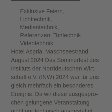
Exklusive Feiern
, 
Lichttechnik
, 
Medientechnik
, 
Referenzen
, 
Tontechnik
, 
Videotechnik
Hotel Aspria, Maschsee­strand
August 2024 Das Som­mer­fest des
Insti­tuts der Nord­deut­schen Wirt­
schaft e.V. (INW) 2024 war für uns
gleich mehr­fach ein beson­de­res
Ereig­nis. Da wir die­se aus­ge­spro­
chen gelun­ge­ne Ver­an­stal­tung
nicht nur tech­nisch aus­ge­stat­tet