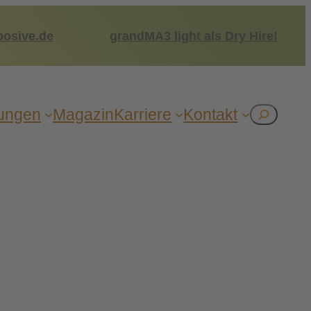
posive.de
grandMA3 light als Dry Hire!
tun­gen
Maga­zin
Kar­rie­re
Kon­takt
Suchen