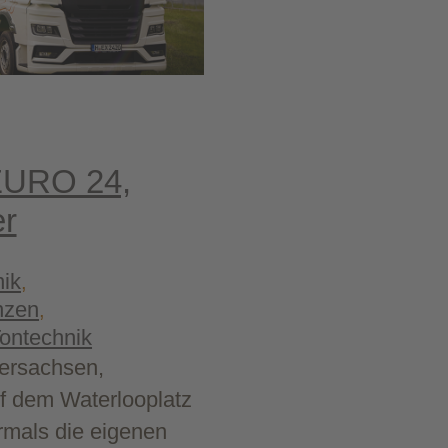
 EURO 24,
er
nik
, 
nzen
, 
ontechnik
dersachsen,
f dem Waterlooplatz
rmals die eigenen