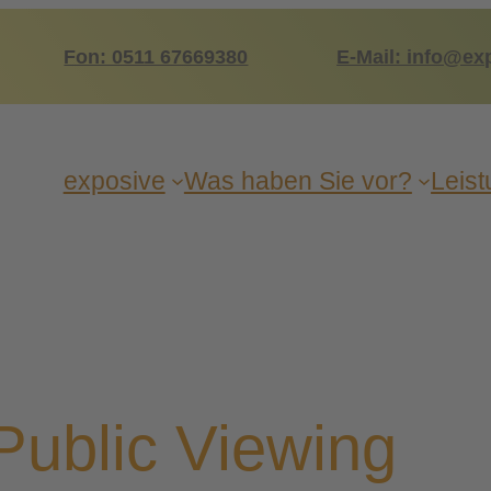
Fon: 0511 67669380
E-Mail: info@ex
expo­si­ve
Was haben Sie vor?
Leis­
Public Viewing