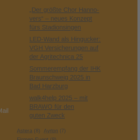
„Der größ­te Chor Han­no­
vers“ – neu­es Kon­zept
fürs Stadionsingen
LED-​Wand als Hin­gu­cker:
VGH Ver­si­che­run­gen auf
der Agri­tech­ni­ca 25
Som­mer­emp­fang der IHK
Braun­schweig 2025 in
Bad Harzburg
walk4help 2025 – mit
BRAWO für den
Mail
guten Zweck
Astera
(8)
Ayrton
(7)
Firmen-Event
(8)