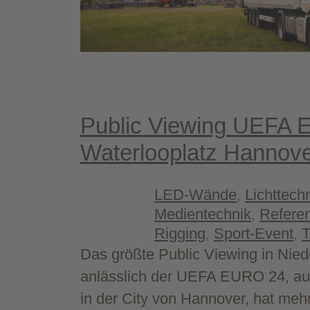
Public Vie­w­ing UEFA
Water­loo­platz Hannov
LED-Wände
Lichttech
, 
Medientechnik
Refere
, 
Rigging
Sport-Event
T
, 
, 
Das größte Public Viewing in Nie
anlässlich der UEFA EURO 24, au
in der City von Hannover, hat meh